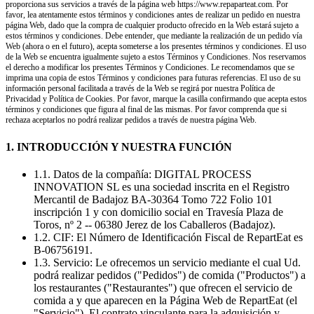
proporciona sus servicios a través de la página web https://www.repaparteat.com. Por
favor, lea atentamente estos términos y condiciones antes de realizar un pedido en nuestra
página Web, dado que la compra de cualquier producto ofrecido en la Web estará sujeto a
estos términos y condiciones. Debe entender, que mediante la realización de un pedido vía
Web (ahora o en el futuro), acepta someterse a los presentes términos y condiciones. El uso
de la Web se encuentra igualmente sujeto a estos Términos y Condiciones. Nos reservamos
el derecho a modificar los presentes Términos y Condiciones. Le recomendamos que se
imprima una copia de estos Términos y condiciones para futuras referencias. El uso de su
información personal facilitada a través de la Web se regirá por nuestra Política de
Privacidad y Política de Cookies. Por favor, marque la casilla confirmando que acepta estos
términos y condiciones que figura al final de las mismas. Por favor comprenda que si
rechaza aceptarlos no podrá realizar pedidos a través de nuestra página Web.
1. INTRODUCCIÓN Y NUESTRA FUNCIÓN
1.1. Datos de la compañía: DIGITAL PROCESS
INNOVATION SL es una sociedad inscrita en el Registro
Mercantil de Badajoz BA-30364 Tomo 722 Folio 101
inscripción 1 y con domicilio social en Travesía Plaza de
Toros, nº 2 -- 06380 Jerez de los Caballeros (Badajoz).
1.2. CIF: El Número de Identificación Fiscal de RepartEat es
B-06756191.
1.3. Servicio: Le ofrecemos un servicio mediante el cual Ud.
podrá realizar pedidos ("Pedidos") de comida ("Productos") a
los restaurantes ("Restaurantes") que ofrecen el servicio de
comida a y que aparecen en la Página Web de RepartEat (el
"Servicio"). El contrato vinculante para la adquisición y