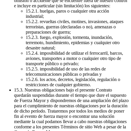
omisión o accidente que se encuentre fuera de nuestro control
e incluye en particular (sin limitación) los siguientes:
15.2.1. huelgas, paros o cualquier otra acción
industrial;
15.2.2. revueltas civiles, motines, invasiones, ataques
terroristas, guerras (declaradas o no), amenazas o
preparaciones de guerra;
15.2.3. fuego, explosión, tormenta, inundación,
terremoto, hundimiento, epidemias y cualquier otro
desastre natural;
15.2.4. imposibilidad de utilizar el ferrocarril, barcos,
aviones, transportes a motor o cualquier otro tipo de
transporte público o privado;
15.2.5. imposibilidad de uso de las redes de
telecomunicaciones públicas o privadas y
15.2.6. los actos, decretos, legislación, regulación o
restricciones de cualquier gobierno.
15.3. Nuestras obligaciones bajo el presente Contrato
quedarán suspendidas durante el tiempo que dure el supuesto
de Fuerza Mayor y dispondremos de una ampliación del plazo
para el cumplimiento de nuestras obligaciones por la duración
de dicho período. Trataremos por todos los medios de poner
fin al evento de fuerza mayor o encontrar una solución
mediante la cual podamos llevar a cabo nuestras obligaciones
conforme a los presentes Términos de sitio Web a pesar de la